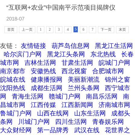
“互联网+农业”中国南平示范项目揭牌仪
2018-07
5
首页
上一页
1
2
3
4
6
7
下一页
末页
友链：
友情链接
葫芦岛信息网
黑龙江生活网
哈尔滨门户网
黑龙江头条网
东北热线
长春
城市网
吉林生活网
甘肃生活网
皖城门户网
南京都市
安徽热线
西北视窗
合肥城市网
皖城在线
健康播报网
美丽新潮流
锦州之窗
沈阳热线
成都生活网
兰州头条网
西宁城市
网
青海生活网
赣城门户网
南昌乐活网
南
昌城市网
江西传媒
江西新闻网
济南城市网
鲁城门户网
山西在线网
山东生活网
成都头
条网
川城门户网
四川生活网
青春娱乐网
大众财经网
第一品牌秀
武汉在线
花世界之