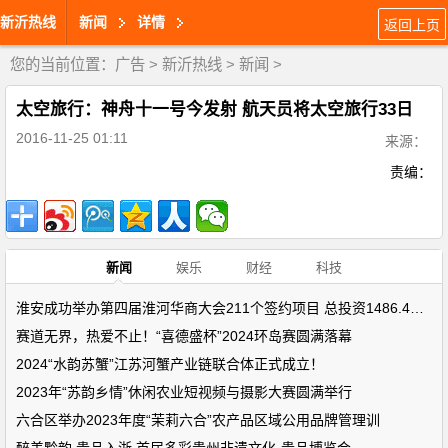
新沂热线
新闻
详情
返回上页
您的当前位置：
广告
>
新沂热线
>
新闻
>
太空旅行：神舟十一号今发射 航天员将太空旅行33日
2016-11-25 01:11
来源：
责编：
新闻
娱乐
财经
科技
淮安成功举办第四届淮河华商大会211个签约项目 总投资1486.4亿元
赛道无界，热爱不止！“喜德盛杯”2024环岛赛圆满落幕
2024“水韵苏蟹”江苏河蟹产业链联合体正式成立！
2023年“苏韵乡情”休闲农业短视频与摄影大赛圆满举行
六合区举办2023年度“茉莉六合”农产品区域公用品牌管理训