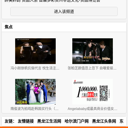
醉美黔韵 贵品入浙 首届多彩贵州非遗文化-贵品博览会
进入该频道
焦点
冯小刚徐帆伉俪代言 悦生活注入新内涵
张柏芝颜值忽上忽下 自曝爱接吻时搂腰
隋俊波为拍戏赴韩国买行头（图）
Angelababy成最具商业价值女明星 胡歌第二无杨幂
友链：
友情链接
黑龙江生活网
哈尔滨门户网
黑龙江头条网
东