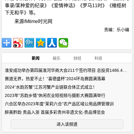
事录/某种爱的纪录》《爱情神话》《罗马11时》《橄榄树
下无和平》等。
来源/Mtime时光网
责编：乐小编
新闻
娱乐
财经
科技
淮安成功举办第四届淮河华商大会211个签约项目 总投资1486.4亿元
赛道无界，热爱不止！“喜德盛杯”2024环岛赛圆满落幕
2024“水韵苏蟹”江苏河蟹产业链联合体正式成立！
2023年“苏韵乡情”休闲农业短视频与摄影大赛圆满举行
六合区举办2023年度“茉莉六合”农产品区域公用品牌管理训
醉美黔韵 贵品入浙 首届多彩贵州非遗文化-贵品博览会
进入该频道