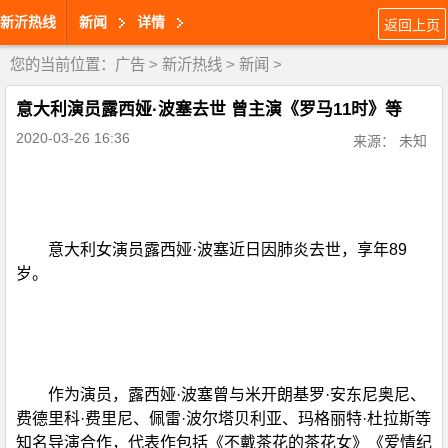
新沂热线
新闻
详情
返回上页
您的当前位置：
广告
>
新沂热线
>
新闻
>
意大利演员露西娅·波塞去世 曾主演《罗马11时》等
2020-03-26 16:36
来源： 未知
意大利女演员露西娅·波塞近日因肺炎去世，享年89
岁。
作为演员，露西娅·波塞曾与米开朗基罗·安东尼奥尼、
费德里科·费里尼、佩雷·波尔塔贝利亚、玛格丽特·杜拉斯等
知名导演合作，代表作包括《不戴茶花的茶花女》《爱情纪