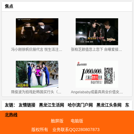
焦点
冯小刚徐帆伉俪代言 悦生活注入新内涵
张柏芝颜值忽上忽下 自曝爱接吻时搂腰
隋俊波为拍戏赴韩国买行头（图）
Angelababy成最具商业价值女明星 胡歌第二无杨幂
友链：
友情链接
黑龙江生活网
哈尔滨门户网
黑龙江头条网
东
北热线
触屏版
电脑版
版权所有
业务联系QQ2280807873